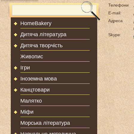
Телефони
E-mail:
Адреса
HomeBakery
Дитяча література
Skype:
Дитяча творчість
Живопис
Ігри
Іноземна мова
Канцтовари
Малятко
Міфи
Морська література