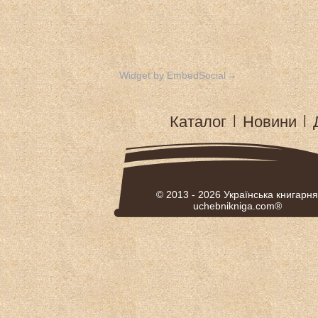
Widget by EmbedSocial
→
Каталог
|
Новини
|
© 2013 - 2026
Українська книгарня
uchebnikniga.com®