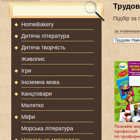
Трудов
Підбір за
HomeBakery
за новинкам
Дитяча література
Дитяча творчість
Живопис
Ігри
Іноземна мова
Канцтовари
Малятко
Міфи
Познаём ми
Морська література
профессий. 
по профори