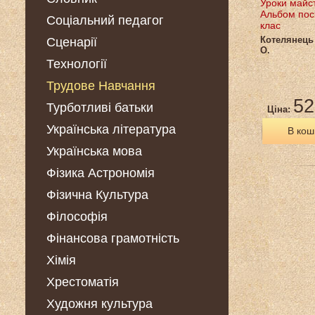
Уроки майс
Альбом пос
Соціальний педагог
клас
Котелянець 
Сценарії
О.
Технології
Трудове Навчання
52
Турботливі батьки
Ціна:
Українська література
В кош
Українська мова
Фізика Астрономія
Фізична Культура
Філософія
Фінансова грамотність
Хімія
Хрестоматія
Художня культура