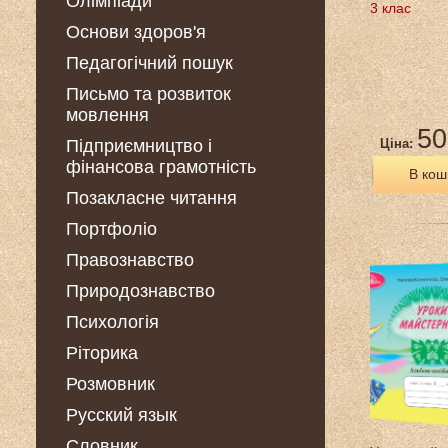
Олімпіади
3 клас
Основи здоров'я
Педагогічний пошук
Письмо та розвиток
мовлення
50
Підприємництво і
Ціна:
фінансова грамотність
В кош
Позакласне читання
Портфоліо
Правознавство
Природознавство
Психологія
Ріторика
Розмовник
Русский язык
Словник