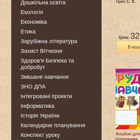
Трач С. К.
Дошкільна освіта
Екологія
Економіка
Етика
32
Ціна:
Зарубіжна література
В кош
Захист Вітчизни
Здоров'я Безпека та
добробут
Змішане навчання
ЗНО ДПА
Інтегровані проекти
Інформатика
Історія України
Календарне планування
Альбом для
Конспект уроку
підручника