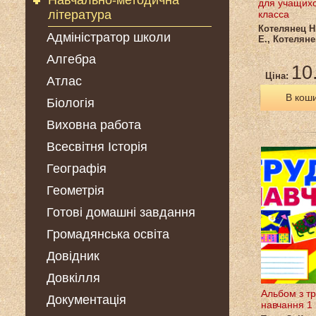
Навчально-методична
для учащихс
література
класса
Котелянец Н.
Адміністратор школи
Е., Котеляне
Алгебра
10
Ціна:
Атлас
В кош
Біологія
Виховна работа
Всесвітня Історія
Географія
Геометрія
Готові домашні завдання
Громадянська освіта
Довідник
Довкілля
Альбом з т
Документація
навчання 1 