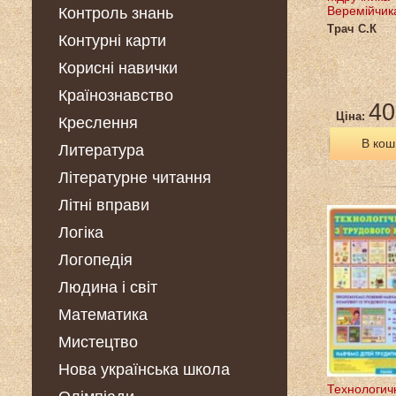
Веремійчик
Контроль знань
Трач С.К
Контурні карти
Корисні навички
Країнознавство
40
Ціна:
Креслення
В кош
Литература
Літературне читання
Літні вправи
Логіка
Логопедія
Людина і світ
Математика
Мистецтво
Нова українська школа
Технологич