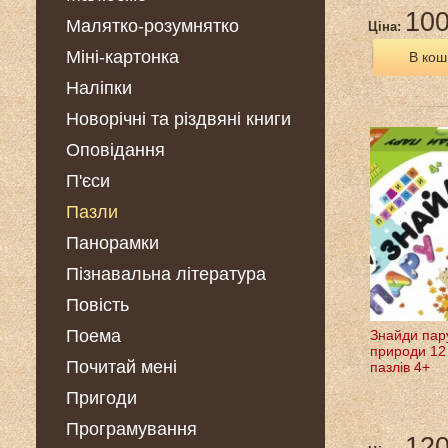
100
Малятко-розумнятко
Ціна:
Міні-картонка
В кош
Наліпки
Новорічні та різдвяні книги
Оповідання
П'єси
Пазли
Панорамки
Пізнавальна література
Повість
Поема
Знайди пар
природи 12
Почитай мені
пазлів 4+
Пригоди
Програмування
120