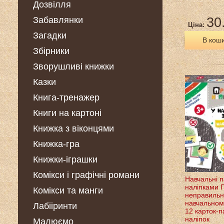
Дозвілля
Забавлянки
30
Ціна:
Загадки
В кош
Збірники
Зворушливі книжки
Казки
Книга-тренажер
Книги на картоні
Книжка з віконцями
Книжка-гра
Книжки-іграшки
Комікси і графічні романи
Навчальні п
наліпками 
Комікси та манги
неправильн
навчальном
Лабііринти
12 карток-п
наліпок
Малюємо