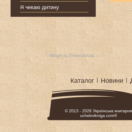
Я чекаю дитину
Widget by EmbedSocial
→
Каталог
|
Новини
|
© 2013 - 2026
Українська книгарня
uchebnikniga.com®