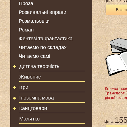
Ціна:
Проза
В кош
Розвивальні вправи
Розмальовки
Роман
Фентезі та фантастика
Читаємо по складах
Читаємо самі
Дитяча творчість
Живопис
Ігри
Книжка-паз
Транспорт 5
Іноземна мова
різної склад
Канцтовари
Малятко
155
Ціна: