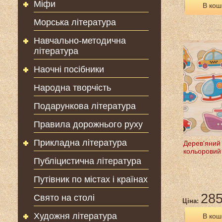
Міфи
В кош
Морська література
Навчально-методична
література
Наочні посібники
Народна творчість
Подарункова література
Правила дорожнього руху
Прикладна література
Дерев'яний
кольоровий
Публіцистична література
Путівник по містах і країнах
285
Свято на столі
Ціна:
Художня література
В кош