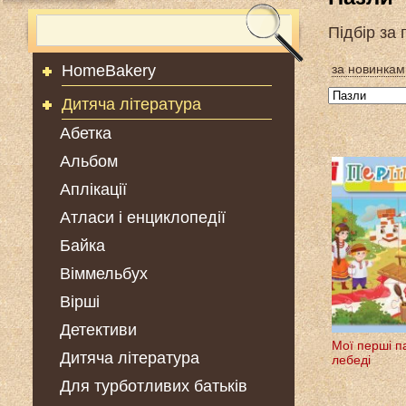
Підбір за
HomeBakery
за новинкам
Дитяча література
Абетка
Альбом
Аплікації
Атласи і енциклопедії
Байка
Віммельбух
Вірші
Детективи
Мої перші п
Дитяча література
лебеді
Для турботливих батьків