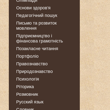
Олімпіади
Основи здоров'я
Педагогічний пошук
Письмо та розвиток
мовлення
Підприємництво і
фінансова грамотність
Позакласне читання
Портфоліо
Правознавство
Природознавство
Психологія
Ріторика
Розмовник
Русский язык
Словник