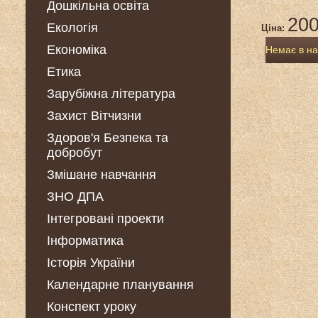
Дошкільна освіта
200
Екологія
Ціна:
Економіка
Немає в на
Етика
Зарубіжна література
Захист Вітчизни
Здоров'я Безпека та
добробут
Змішане навчання
ЗНО ДПА
Інтегровані проекти
Інформатика
Історія України
Календарне планування
Конспект уроку