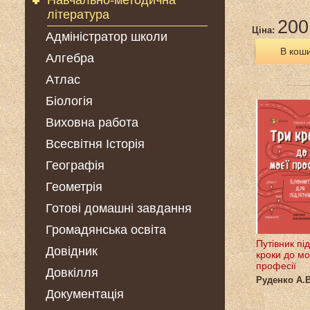
Навчально-методична
література
200
Ціна:
Адміністратор школи
В кош
Алгебра
Атлас
Біологія
Виховна работа
Всесвітня Історія
Географія
Геометрія
Готові домашні завдання
Громадянська освіта
Путівник під
Довідник
кроки до мо
професії
Довкілля
Руденко А.В
Документація