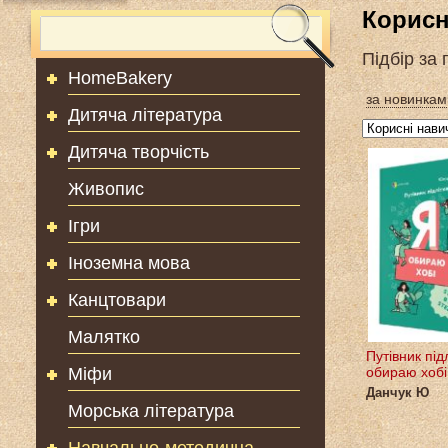
Корисн
Підбір за
HomeBakery
за новинкам
Дитяча література
Дитяча творчість
Живопис
Ігри
Іноземна мова
Канцтовари
Малятко
Путівник під
Міфи
обираю хобі
Данчук Ю
Морська література