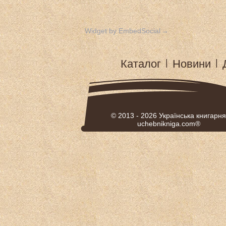
Widget by EmbedSocial
→
Каталог
|
Новини
|
© 2013 - 2026
Українська книгарня
uchebnikniga.com®