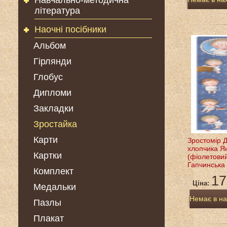
Навчально-методична
література
Наочні посібники
Альбом
Гірлянди
Глобус
Дипломи
Закладки
Зростайка
Карти
Зростомір 
хлопчика Я
Картки
(фіолетови
Гапчинська
Комплект
17
Ціна:
Медальки
Немає в на
Пазлы
Плакат