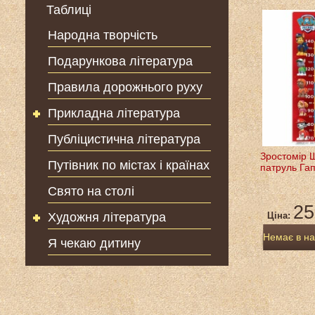
Таблиці
Народна творчість
Подарункова література
Правила дорожнього руху
Прикладна література
Публіцистична література
Зростомір 
Путівник по містах і країнах
патруль Га
Свято на столі
25
Художня література
Ціна:
Немає в на
Я чекаю дитину