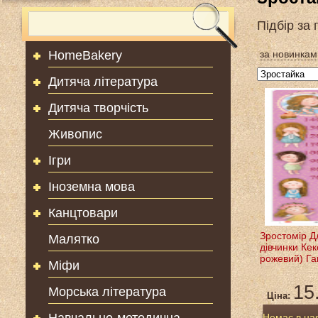
Підбір за
HomeBakery
за новинкам
Дитяча література
Дитяча творчість
Живопис
Ігри
Іноземна мова
Канцтовари
Зростомір Д
Малятко
дівчинки Ке
рожевий) Га
Міфи
15
Морська література
Ціна:
Немає в на