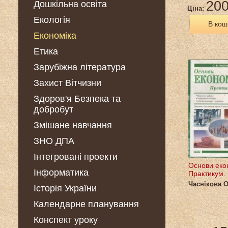
200
Дошкільна освіта
Ціна:
Екологія
В кош
Економіка
Етика
Зарубіжна література
Захист Вітчизни
Здоров'я Безпека та
добробут
Змішане навчання
ЗНО ДПА
Інтегровані проекти
Основи еко
Інформатика
Практикум.
Часнікова 
Історія України
Календарне планування
Конспект уроку