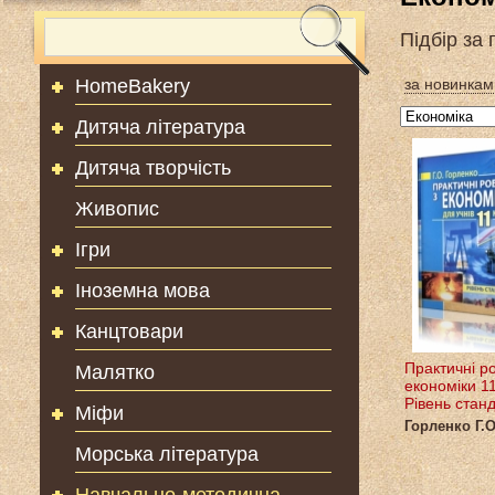
Підбір за
HomeBakery
за новинкам
Дитяча література
Дитяча творчість
Живопис
Ігри
Іноземна мова
Канцтовари
Практичні р
Малятко
економіки 1
Рівень стан
Міфи
Горленко Г.О
Морська література