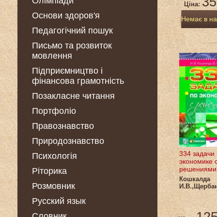
35
Олімпіади
Ціна:
Основи здоров'я
Немає в на
Педагогічний пошук
Письмо та розвиток
мовлення
Підприємництво і
фінансова грамотність
Позакласне читання
Портфоліо
Правознавство
Природознавство
334 задачи
Психологія
экономике 
решениями
Ріторика
Кошкалда
Розмовник
И.В.,Щербан
Русский язык
Словник