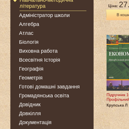
Навчально-методична
27
література
Ціна:
Адміністратор школи
В кош
Алгебра
Атлас
Біологія
Виховна работа
Всесвітня Історія
Географія
Геометрія
Готові домашні завдання
Підручник 1
Громадянська освіта
Профільний
Довідник
Крупська Л
Довкілля
Документація