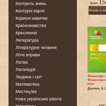
15
Контроль знань
Ціна:
Немає в на
Контурні карти
Корисні навички
Країнознавство
Креслення
Литература
Літературне читання
Літні вправи
Логіка
Логопедія
Фінансова г
Людина і світ
Фінансова к
клас
Математика
Довгань А.І.
Мистецтво
Нова українська школа