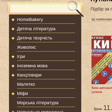
Підбір за
HomeBakery
за новинкам
Дитяча література
Дитяча творчість
Живопис
Ігри
Іноземна мова
Канцтовари
Малятко
Київ автомоб
шляхи
Міфи
Морська література
11
Ціна: