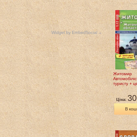
Widget by EmbedSocial
→
Житомир
Автомобіліс
туристу + ц
30
Ціна:
В кош