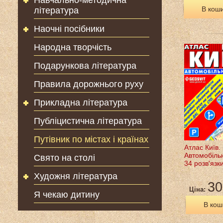
Навчально-методична
В кош
література
Наочні посібники
Народна творчість
Подарункова література
Правила дорожнього руху
Прикладна література
Публіцистична література
Путівник по містах і країнах
Атлас Київ.
Автомобільн
Свято на столі
34 розв'язк
Художня література
30
Ціна:
Я чекаю дитину
В кош