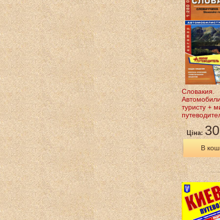
Словакия.
Автомобили
туристу + м
путеводите
30
Ціна:
В кош