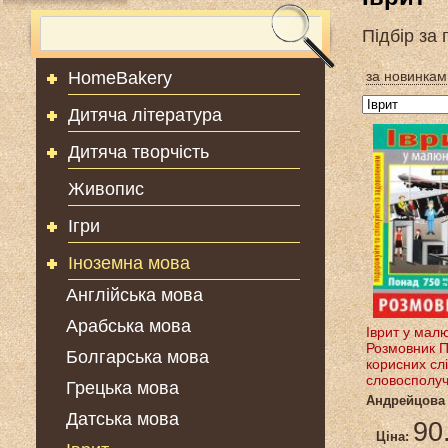
Підбір за
HomeBakery
за новинкам
Дитяча література
Дитяча творчість
Живопис
Ігри
Іноземна мова
Англійська мова
Арабська мова
Іврит у мал
Розмовник 
Болгарська мова
корисних слі
словосполу
Грецька мова
Андрейцова 
Датська мова
90
Ціна: