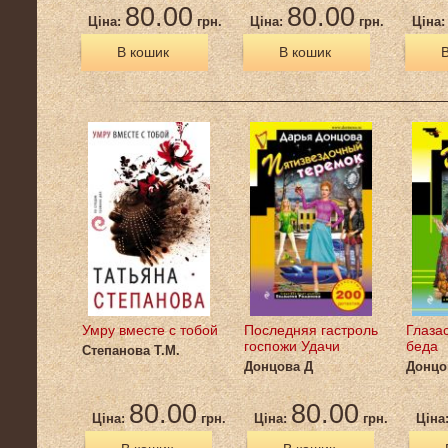
80.00
80.00
Ціна:
грн.
Ціна:
грн.
Ціна
В кошик
В кошик
В
Умру вместе с тобой
Последняя гастроль
Глаза
госпожи Удачи
беда
Степанова Т.М.
Донцова Д
Донцо
80.00
80.00
Ціна:
грн.
Ціна:
грн.
Ціна