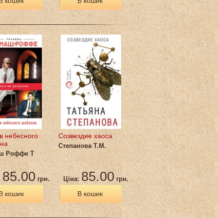
В кошик
В кошик
в небесного
Созвездие хаоса
на
Степанова Т.М.
ш Роффе Т
85.00
85.00
:
грн.
Ціна:
грн.
В кошик
В кошик