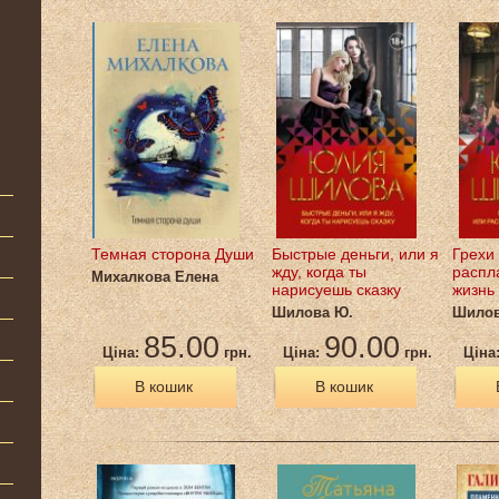
Темная сторона Души
Быстрые деньги, или я
Грехи
жду, когда ты
распл
Михалкова Елена
нарисуешь сказку
жизнь
Шилова Ю.
Шилов
85.00
90.00
Ціна:
грн.
Ціна:
грн.
Ціна
В кошик
В кошик