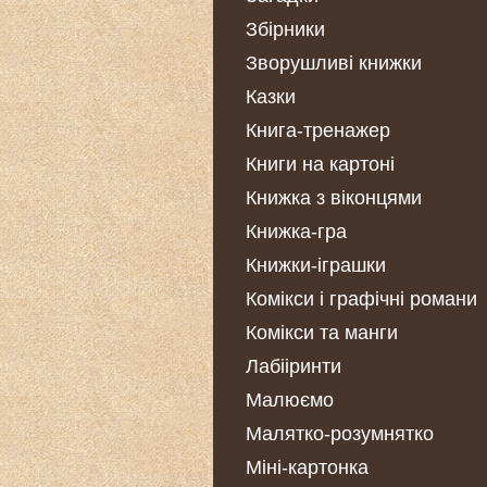
Збірники
Зворушливі книжки
Казки
Книга-тренажер
Книги на картоні
Книжка з віконцями
Книжка-гра
Книжки-іграшки
Комікси і графічні романи
Комікси та манги
Лабііринти
Малюємо
Малятко-розумнятко
Міні-картонка