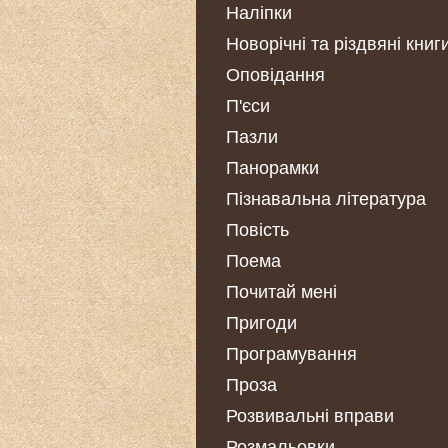
Наліпки
Новорічні та різдвяні книг
Оповідання
П'єси
Пазли
Панорамки
Пізнавальна література
Повість
Поема
Почитай мені
Пригоди
Програмування
Проза
Розвивальні вправи
Розмальовки