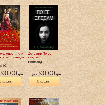
 молодости.или
Детектив По ее
ата за прошлую
следам
Ричмонд Т.Р.
а Ю.
90.00
90.00
:
грн.
Ціна:
грн.
В кошик
В кошик