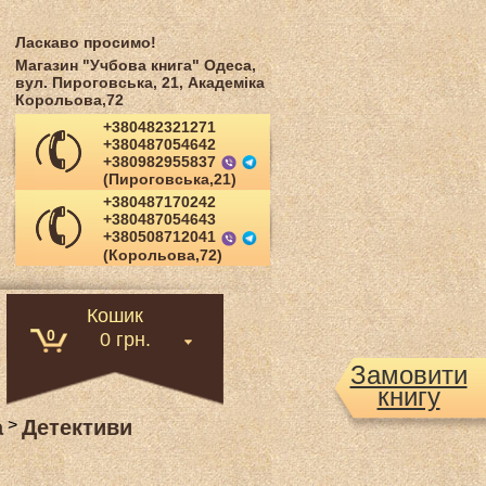
Ласкаво просимо!
Магазин "Учбова книга" Одеса,
вул. Пироговська, 21, Академіка
Корольова,72
+380482321271
+380487054642
+380982955837
(Пироговська,21)
+380487170242
+380487054643
+380508712041
(Корольова,72)
Кошик
0
0 грн.
Замовити
книгу
а
>
Детективи