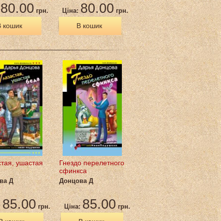
80.00
80.00
:
грн.
Ціна:
грн.
 кошик
В кошик
стая, ушастая
Гнездо перелетного
сфинкса
ва Д
Донцова Д
85.00
85.00
:
грн.
Ціна:
грн.