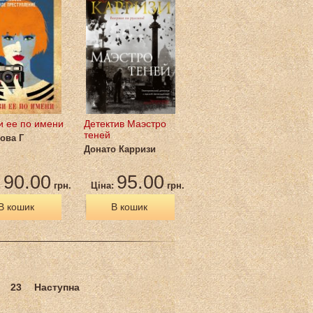
и ее по имени
Детектив Маэстро
теней
ова Г
Донато Карризи
90.00
95.00
:
грн.
Ціна:
грн.
В кошик
В кошик
23
Наступна