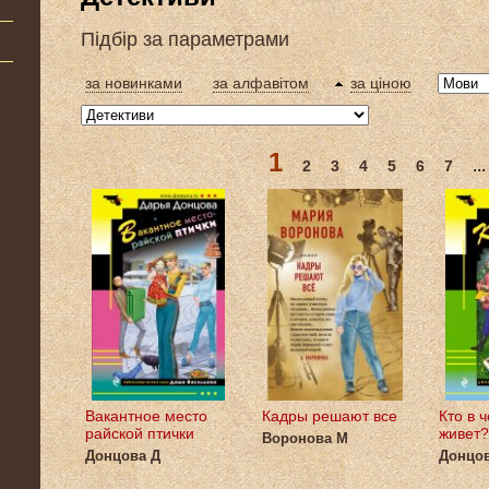
Підбір за параметрами
за новинками
за алфавітом
за ціною
1
...
2
3
4
5
6
7
Вакантное место
Кадры решают все
Кто в 
райской птички
живет?
Воронова М
Донцова Д
Донцов