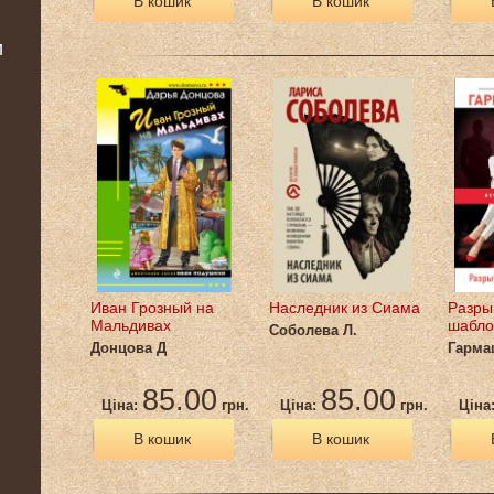
В кошик
В кошик
и
Иван Грозный на
Наследник из Сиама
Разры
Мальдивах
шабло
Соболева Л.
Донцова Д
Гарма
85.00
85.00
Ціна:
грн.
Ціна:
грн.
Ціна
В кошик
В кошик