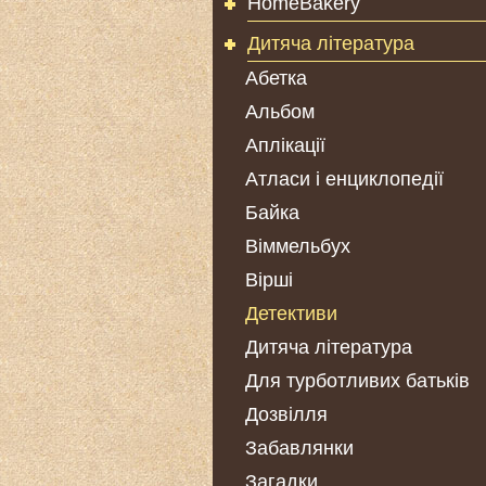
HomeBakery
Дитяча література
Абетка
Альбом
Аплікації
Атласи і енциклопедії
Байка
Віммельбух
Вірші
Детективи
Дитяча література
Для турботливих батьків
Дозвілля
Забавлянки
Загадки