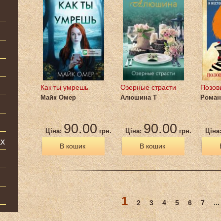
Как ты умрешь
Озерные страсти
Позов
Майк Омер
Алюшина Т
Роман
90.00
90.00
Ціна:
грн.
Ціна:
грн.
Ціна
ах
В кошик
В кошик
1
...
2
3
4
5
6
7