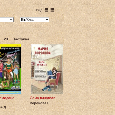
Вид
23
Наступна
чемодане
Сама виновата
Воронова Е
а Д