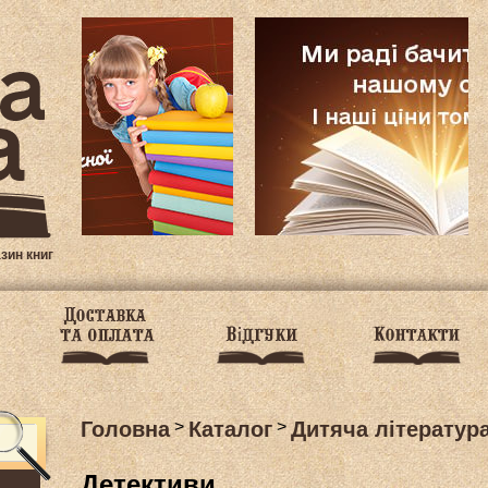
азин книг
Головна
>
Каталог
>
Дитяча літератур
Детективи