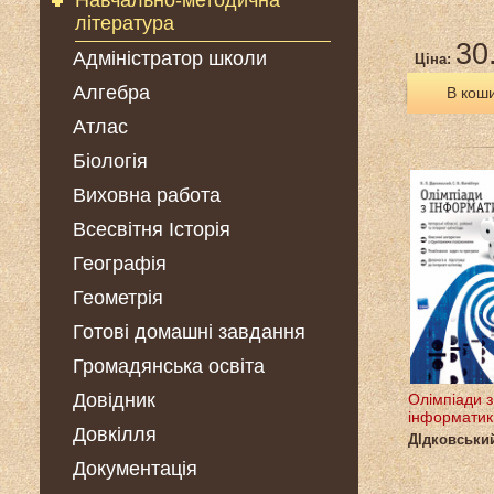
Навчально-методична
література
30
Адміністратор школи
Ціна:
Алгебра
В кош
Атлас
Біологія
Виховна работа
Всесвітня Історія
Географія
Геометрія
Готові домашні завдання
Громадянська освіта
Довідник
Олімпіади з
інформатик
Довкілля
ДІдковський
Документація