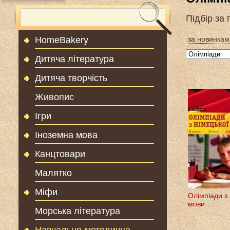
Підбір за
HomeBakery
за новинкам
Дитяча література
Дитяча творчість
Живопис
Ігри
Іноземна мова
Канцтовари
Малятко
Міфи
Олімпіади з 
мови
Морська література