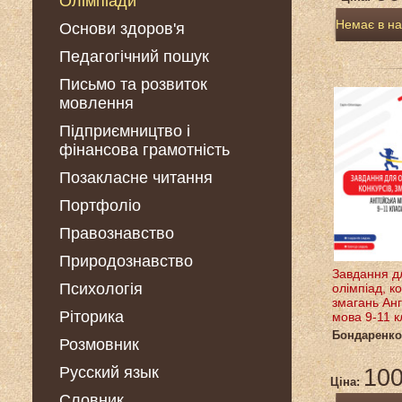
Олімпіади
Немає в на
Основи здоров'я
Педагогічний пошук
Письмо та розвиток
мовлення
Підприємництво і
фінансова грамотність
Позакласне читання
Портфоліо
Правознавство
Природознавство
Завдання д
Психологія
олімпіад, ко
змагань Анг
Ріторика
мова 9-11 к
Бондаренко
Розмовник
Русский язык
100
Ціна:
Словник