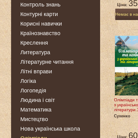
35
Контроль знань
Ціна:
Контурні карти
Немає в на
Корисні навички
Країнознавство
Креслення
Литература
Літературне читання
Літні вправи
Логіка
Логопедія
Людина і світ
Олімпіади т
з українськ
Математика
літератури.
Сухенко
Мистецтво
Нова українська школа
60
Ціна: