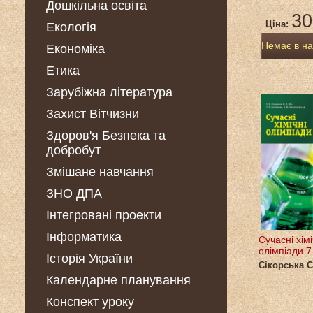
Дошкільна освіта
30
Ціна:
Екологія
Немає в на
Економіка
Етика
Зарубіжна література
Захист Вітчизни
Здоров'я Безпека та
добробут
Змішане навчання
ЗНО ДПА
Інтегровані проекти
Інформатика
Сучасні хімі
олімпіади 7
Історія України
Сікорська С
Календарне планування
Конспект уроку