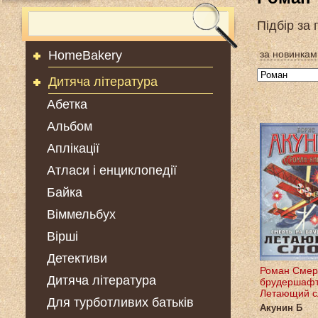
Підбір за
HomeBakery
за новинкам
Дитяча література
Абетка
Альбом
Аплікації
Атласи і енциклопедії
Байка
Віммельбух
Вірші
Детективи
Роман Смер
Дитяча література
брудершаф
Летающий с
Для турботливих батьків
Акунин Б