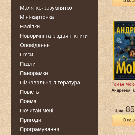
В кош
Малятко-розумнятко
Міні-картонка
Наліпки
Новорічні та різдвяні книги
Оповідання
П'єси
Пазли
Панорамки
Пізнавальна література
Роман Molo
Андреева Н
Повість
Поема
85
Почитай мені
Ціна:
Пригоди
В кош
Програмування