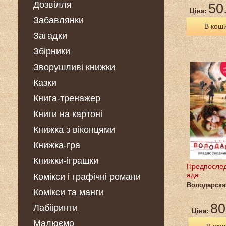
Дозвілля
50
Ціна:
Забавлянки
В кош
Загадки
Збірники
Зворушливі книжки
Казки
Книга-тренажер
Книги на картоні
Книжка з віконцями
Книжка-гра
Книжки-іграшки
Предпослед
ада
Комікси і графічні романи
Володарска
Комікси та манги
80
Лабііринти
Ціна:
Малюємо