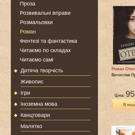
Проза
Розвивальні вправи
Розмальовки
Роман
Фентезі та фантастика
Читаємо по складах
Читаємо самі
Роман Отел
Дитяча творчість
Вячеслав П
Живопис
95
Ігри
Ціна:
Іноземна мова
В кош
Канцтовари
Малятко