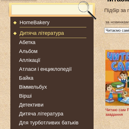
Підбір за
HomeBakery
за новинкам
Дитяча література
Абетка
Альбом
Аплікації
Атласи і енциклопедії
Байка
Віммельбух
Вірші
Детективи
Читаю сам Р
Дитяча література
завдання
Для турботливих батьків