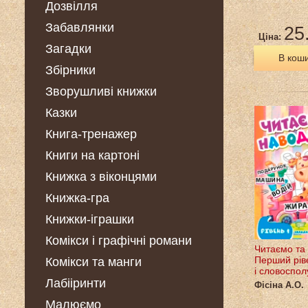
Дозвілля
Забавлянки
25
Ціна:
Загадки
В кош
Збірники
Зворушливі книжки
Казки
Книга-тренажер
Книги на картоні
Книжка з віконцями
Книжка-гра
Книжки-іграшки
Комікси і графічні романи
Читаємо та
Перший рів
Комікси та манги
і словоспо
Лабііринти
Фісіна А.О.
Малюємо