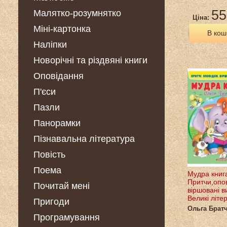
55
Малятко-розумнятко
Ціна:
Міні-картонка
В кош
Наліпки
Новорічні та різдвяні книги
Оповідання
П'єси
Пазли
Панорамки
Пізнавальна література
Повість
Поема
Мудра книг
Притчи,опов
Почитай мені
віршовані в
Великі літе
Пригоди
Ольга Брат
Програмування