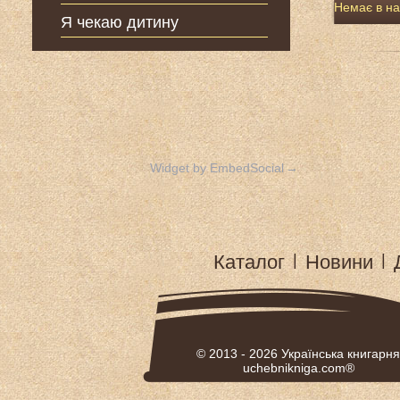
Немає в на
Я чекаю дитину
Widget by EmbedSocial
→
Каталог
|
Новини
|
© 2013 - 2026
Українська книгарня
uchebnikniga.com®