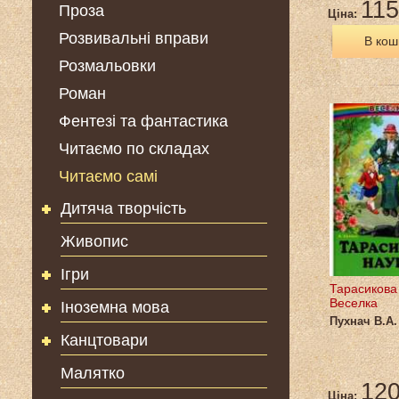
115
Проза
Ціна:
Розвивальні вправи
В кош
Розмальовки
Роман
Фентезі та фантастика
Читаємо по складах
Читаємо самі
Дитяча творчість
Живопис
Ігри
Тарасикова
Веселка
Іноземна мова
Пухнач В.А.
Канцтовари
Малятко
120
Ціна: