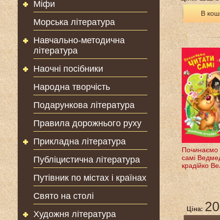
Міфи
В кош
Морська література
Навчально-методична
література
Наочні посібники
Народна творчість
Подарункова література
Правила дорожнього руху
Прикладна література
Починаємо 
самі Ведме
Публіцистична література
крадійко Ве
Путівник по містах і країнах
Свято на столі
20
Ціна:
Художня література