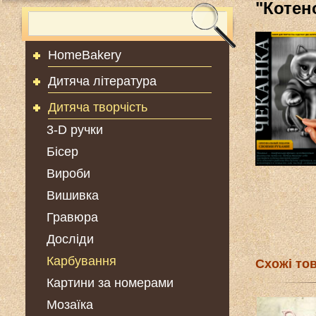
"Котен
HomeBakery
Дитяча література
Дитяча творчість
3-D ручки
Бісер
Вироби
Вишивка
Гравюра
Досліди
Карбування
Схожі то
Картини за номерами
Мозаїка