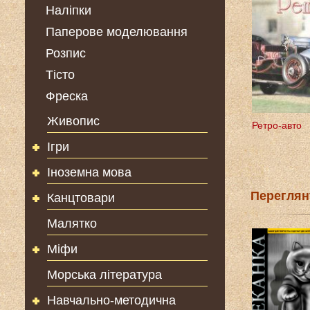
Наліпки
Паперове моделювання
Розпис
Тісто
Фреска
Живопис
Ретро-авто
Ігри
Іноземна мова
Переглян
Канцтовари
Малятко
Міфи
Морська література
Навчально-методична