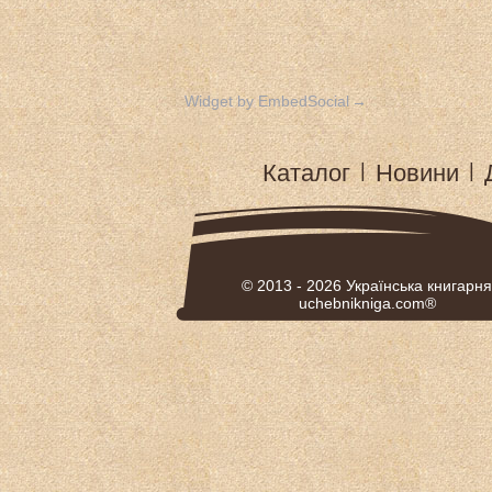
Widget by EmbedSocial
→
Каталог
|
Новини
|
© 2013 - 2026
Українська книгарня
uchebnikniga.com®