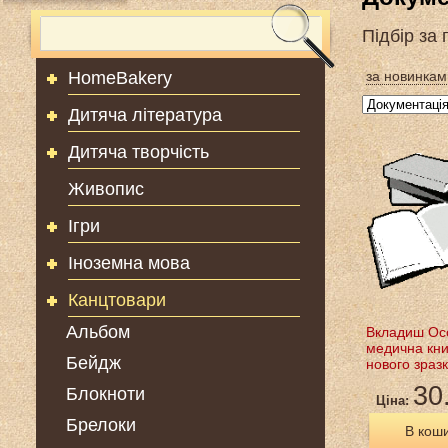
Підбір за
HomeBakery
за новинкам
Дитяча література
Дитяча творчість
Живопис
Ігри
Іноземна мова
Канцтовари
Альбом
Вкладиш Ос
медична кн
Бейдж
нового зраз
30
Блокноти
Ціна:
Брелоки
В кош