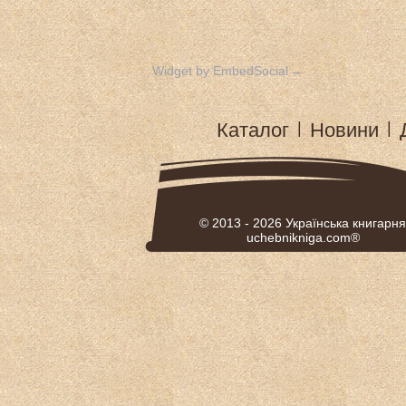
Widget by EmbedSocial
→
Каталог
|
Новини
|
© 2013 - 2026
Українська книгарня
uchebnikniga.com®