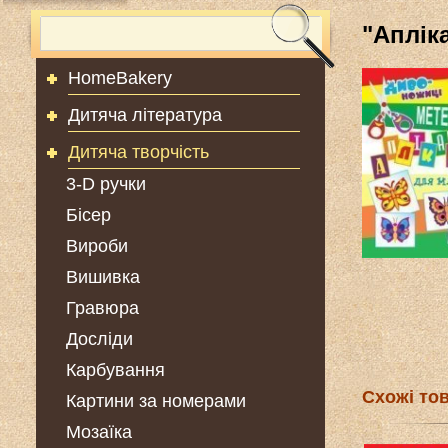
"Аплік
HomeBakery
Дитяча література
Дитяча творчість
3-D ручки
Бісер
Вироби
Вишивка
Гравюра
Досліди
Карбування
Схожі то
Картини за номерами
Мозаїка