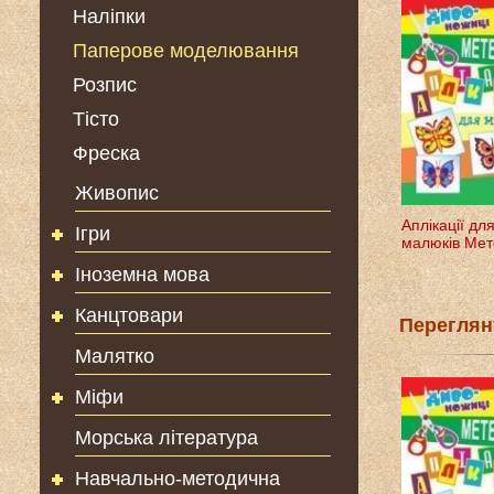
Наліпки
Паперове моделювання
Розпис
Тісто
Фреска
Живопис
Аплікації дл
Ігри
малюків Мет
Іноземна мова
Канцтовари
Переглян
Малятко
Міфи
Морська література
Навчально-методична