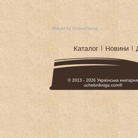
Widget by EmbedSocial
→
Каталог
|
Новини
|
© 2013 - 2026
Українська книгарня
uchebnikniga.com®