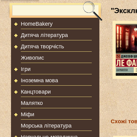
"Экскл
HomeBakery
Дитяча література
Дитяча творчість
Живопис
Ігри
Іноземна мова
Канцтовари
Малятко
Міфи
Схожі то
Морська література