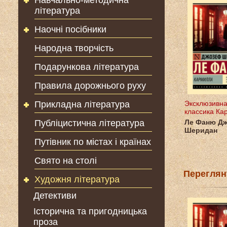
Навчально-методична
література
Наочні посібники
Народна творчість
Подарункова література
Правила дорожнього руху
Прикладна література
Эксклюзивн
классика Ка
Публіцистична література
Ле Фаню Д
Шеридан
Путівник по містах і країнах
Свято на столі
Переглян
Художня література
Детективи
Історична та пригодницька
проза