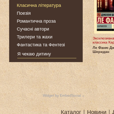
Класична література
Поезія
Романтична проза
Сучасні автори
Трилери та жахи
Эксклюзивн
классика Ка
Фантастика та Фентезі
Ле Фаню Д
Шеридан
Я чекаю дитину
Widget by EmbedSocial
→
Каталог
|
Новини
|