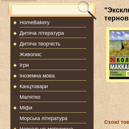
"Экскл
тернов
HomeBakery
Дитяча література
Дитяча творчість
Живопис
Ігри
Іноземна мова
Канцтовари
Малятко
Міфи
Морська література
Схожі то