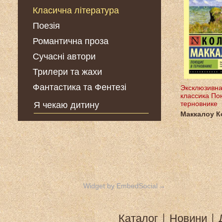
Класична література
Поезія
Романтична проза
Сучасні автори
Трилери та жахи
Фантастика та Фентезі
Эксклюзивн
классика По
терновнике
Я чекаю дитину
Маккалоу К
Widget by EmbedSocial
→
Каталог
|
Новини
|