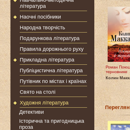
Навчально-методична
література
Наочні посібники
Народна творчість
Подарункова література
Правила дорожнього руху
Прикладна література
Роман Поющ
Публіцистична література
терновнике
Колин Макк
Путівник по містах і країнах
Свято на столі
Художня література
Переглян
Детективи
Історична та пригодницька
проза