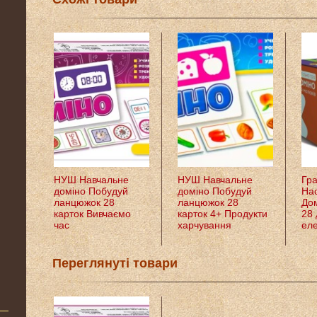
НУШ Навчальне
НУШ Навчальне
Гра
доміно Побудуй
доміно Побудуй
Нас
ланцюжок 28
ланцюжок 28
До
карток Вивчаємо
карток 4+ Продукти
28 
час
харчування
еле
Переглянуті товари