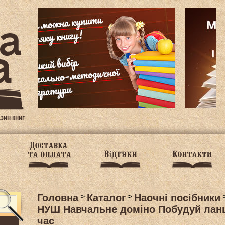
азин книг
Головна
>
Каталог
>
Наочні посібники
НУШ Навчальне доміно Побудуй лан
час