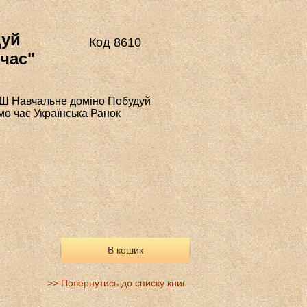
дуй
Код 8610
час"
УШ Навчальне доміно Побудуй
о час Українська Ранок
В кошик
>> Повернутись до списку книг