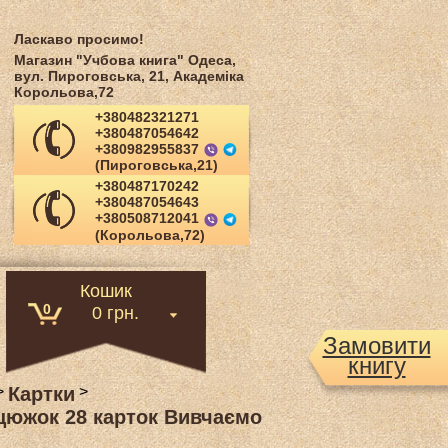
Ласкаво просимо!
Магазин "Учбова книга" Одеса,
вул. Пироговська, 21, Академіка
Корольова,72
+380482321271
+380487054642
+380982955837
(Пироговська,21)
+380487170242
+380487054643
+380508712041
(Корольова,72)
Кошик
0
0 грн.
Замовити
книгу
>
Картки
>
цюжок 28 карток Вивчаємо