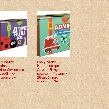
 у Валізу
Гра у валізу
Доміно.
тільна гра
Настільна гра
Страшилки. Весе
міно Доміношка
Доміно Я вчуся
і зовсім не страш
двобічних
рахувати Машинки
доміно. 28 фішки,
ментів 3+
28 двобічних
2+
елементів 3+