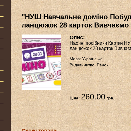
"НУШ Навчальне доміно Побу
ланцюжок 28 карток Вивчаємо 
Опис:
Наочні посібники Картки Н
ланцюжок 28 карток Вивчаєм
Мова: Українська
Видавництво: Ранок
260.00
Ціна:
грн.
Схожі товари