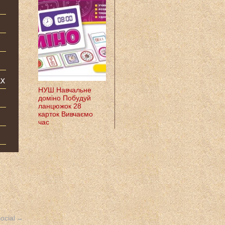
ах
НУШ Навчальне
доміно Побудуй
ланцюжок 28
карток Вивчаємо
час
ocial
→