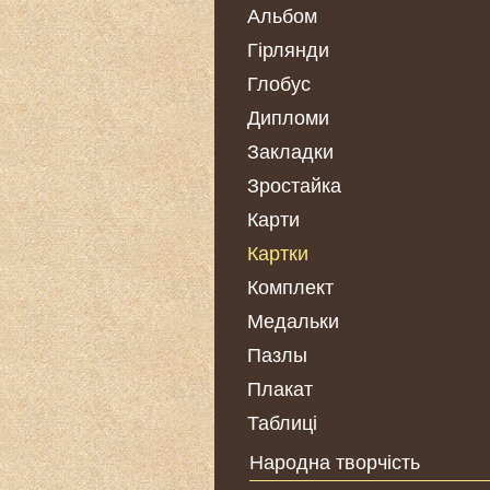
Альбом
Гірлянди
Глобус
Дипломи
Закладки
Зростайка
Карти
Картки
Комплект
Медальки
Пазлы
Плакат
Таблиці
Народна творчість