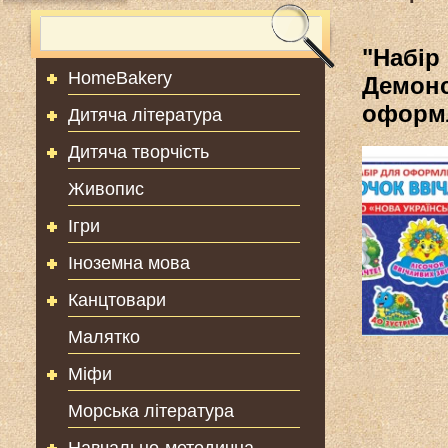
"Набір 
HomeBakery
Демонс
оформл
Дитяча література
Дитяча творчість
Живопис
Ігри
Іноземна мова
Канцтовари
Малятко
Міфи
Морська література