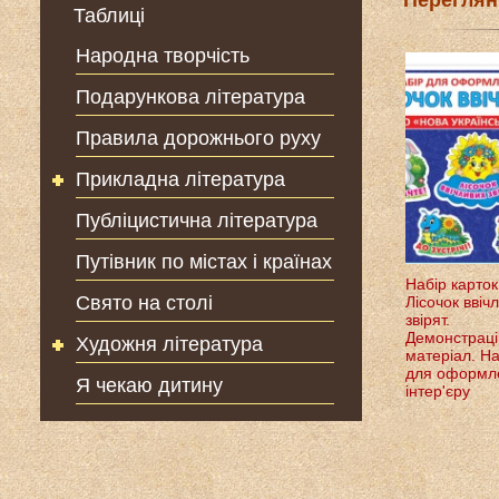
Переглян
Таблиці
Народна творчість
Подарункова література
Правила дорожнього руху
Прикладна література
Публіцистична література
Путівник по містах і країнах
Набір карток
Свято на столі
Лісочок ввіч
звірят.
Демонстраці
Художня література
матеріал. На
для оформл
Я чекаю дитину
інтер'єру