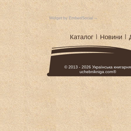
Widget by EmbedSocial
→
Каталог
|
Новини
|
© 2013 - 2026
Українська книгарня
uchebnikniga.com®