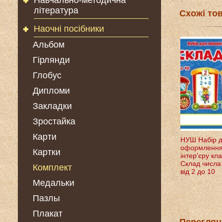
Навчально-методична
література
Схожі то
Наочні посібники
Альбом
Гірлянди
Глобус
Дипломи
Закладки
Зростайка
Карти
НУШ Набір 
оформленн
Картки
інтер'єру кл
Склад числа
Комплект
від 2 до 10
Медальки
Пазлы
Плакат