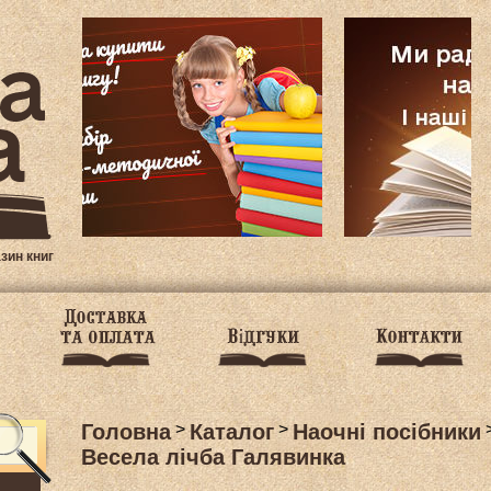
азин книг
Головна
>
Каталог
>
Наочні посібники
Весела лічба Галявинка