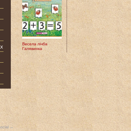
Весела лічба
ах
Галявинка
ocial
→