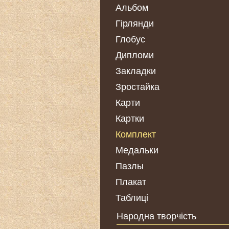
Альбом
Гірлянди
Глобус
Дипломи
Закладки
Зростайка
Карти
Картки
Комплект
Медальки
Пазлы
Плакат
Таблиці
Народна творчість