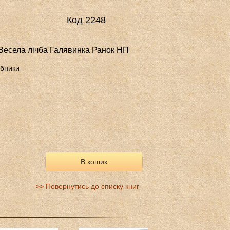
Код 2248
Весела лічба Галявинка Ранок НП
ібники
В кошик
>> Повернутись до списку книг