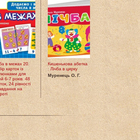
ба в межах 20.
Кишенькова абетка
Математика Лічба
ір карток із
: Лічба в цирку
склад числа. Логіч
люнками для
завдання
Муренець О. Г.
ей 6-7 років. 48
Варченко Наталя
ток, 24 рівності
Новоспаська
авдання на
Євгенія
роті