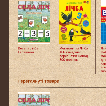
Весела лічба
Меганаліпки Лічба
Ліч
Галявинка
166 кумедних
Наб
персонажів Понад
ма
300 наліпок
діт
кар
+ з
зво
Переглянуті товари