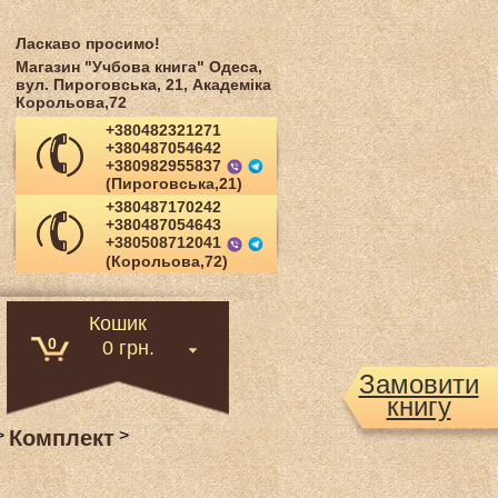
Ласкаво просимо!
Магазин "Учбова книга" Одеса,
вул. Пироговська, 21, Академіка
Корольова,72
+380482321271
+380487054642
+380982955837
(Пироговська,21)
+380487170242
+380487054643
+380508712041
(Корольова,72)
Кошик
0
0 грн.
Замовити
книгу
>
Комплект
>