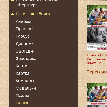
Навчально-методична
література
Наочні посібники
Альбом
Гірлянди
Глобус
Дипломи
Закладки
Плакат- П-8
Зростайка
Выбирай жиз
никотина
Карти
Переглян
Картки
Комплект
Медальки
Пазлы
Плакат