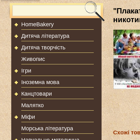
"Плака
никоти
HomeBakery
Дитяча література
Дитяча творчість
Живопис
Ігри
Іноземна мова
Канцтовари
Малятко
Міфи
Морська література
Схожі то