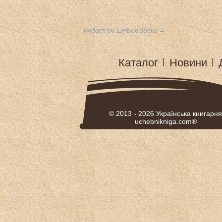
Widget by EmbedSocial
→
Каталог
|
Новини
|
© 2013 - 2026
Українська книгарня
uchebnikniga.com®