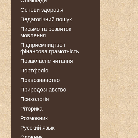
Олімпіади
Основи здоров'я
Педагогічний пошук
Письмо та розвиток
мовлення
Підприємництво і
фінансова грамотність
Позакласне читання
Портфоліо
Правознавство
Природознавство
Психологія
Ріторика
Розмовник
Русский язык
Словник