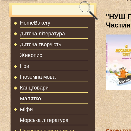
"НУШ П
HomeBakery
Частин
Дитяча література
Дитяча творчість
Живопис
Ігри
Іноземна мова
Канцтовари
Малятко
Міфи
Морська література
Схожі то