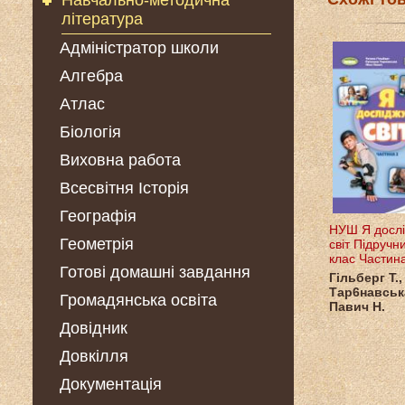
Навчально-методична
література
Адміністратор школи
Алгебра
Атлас
Біологія
Виховна работа
Всесвітня Історія
Географія
НУШ Я досл
Геометрія
світ Підручни
клас Частин
Готові домашні завдання
Гільберг Т.,
Тар6навська
Громадянська освіта
Павич Н.
Довідник
Довкілля
Документація