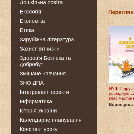
Дошкільна освіта
Екологія
Переглян
Економіка
Етика
Зарубіжна література
Захист Вітчизни
Здоров'я Безпека та
добробут
Змішане навчання
ЗНО ДПА
НУШ Підручн
Інтегровані проекти
досліджую св
клас Частин
Інформатика
Воронцова 
Історія України
Календарне планування
Конспект уроку