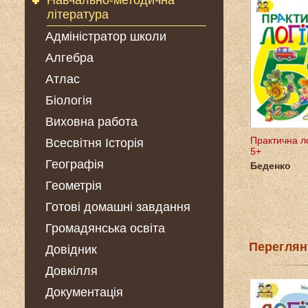
Навчально-методична
література
Адміністратор школи
Алгебра
Атлас
Біологія
Виховна работа
Практична ло
Всесвітня Історія
5+
Географія
Беденко
Геометрія
Готові домашні завдання
Громадянська освіта
Переглян
Довідник
Довкілля
Документація