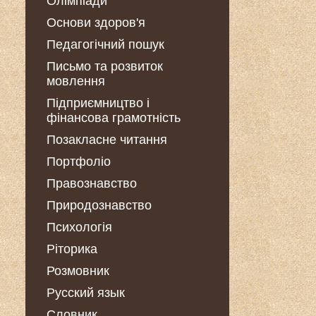
Олімпіади
Основи здоров'я
Педагогічний пошук
Письмо та розвиток
мовлення
Підприємництво і
фінансова грамотність
Позакласне читання
Портфоліо
Правознавство
Природознавство
Психологія
Ріторика
Розмовник
Русский язык
Словник