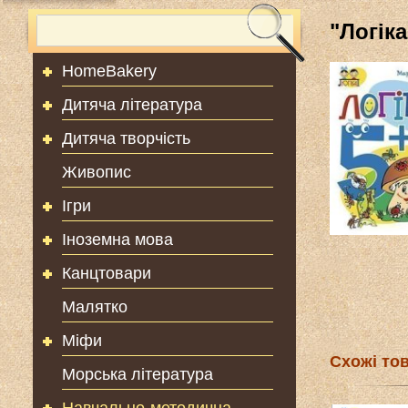
"Логіка
HomeBakery
Дитяча література
Дитяча творчість
Живопис
Ігри
Іноземна мова
Канцтовари
Малятко
Міфи
Схожі то
Морська література