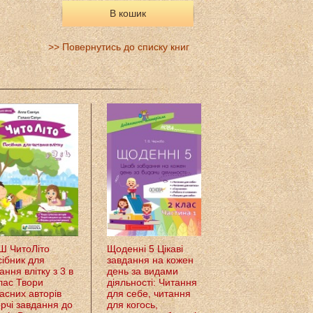
В кошик
>> Повернутись до списку книг
Ш ЧитоЛіто
Щоденні 5 Цікаві
Ігрові завдання з
ібник для
завдання на кожен
наліпками Читанн
ання влітку з 3 в
день за видами
2 клас 100 наліпо
лас Твори
діяльності: Читання
Сікора Ю.О.
асних авторів
для себе, читання
рчі завдання до
для когось,