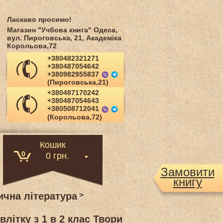
Ласкаво просимо!
Магазин "Учбова книга" Одеса,
вул. Пироговська, 21, Академіка
Корольова,72
+380482321271
+380487054642
+380982955837
(Пироговська,21)
+380487170242
+380487054643
+380508712041
(Корольова,72)
Кошик
0
0 грн.
Замовити
книгу
чна література
>
літку з 1 в 2 клас Твори