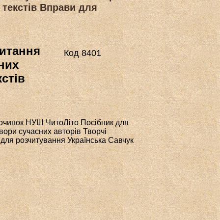
 текстів Вправи для
читання
Код 8401
сних
кстів
починок НУШ ЧитоЛіто Посібник для
Твори сучасних авторів Творчі
 для розчитування Українська Савчук