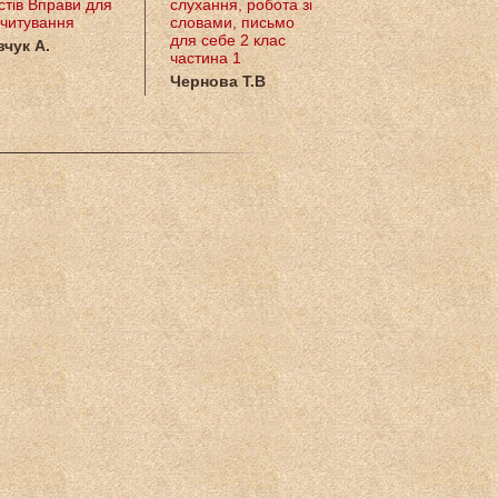
стів Вправи для
слухання, робота зі
читування
словами, письмо
для себе 2 клас
чук А.
частина 1
Чернова Т.В