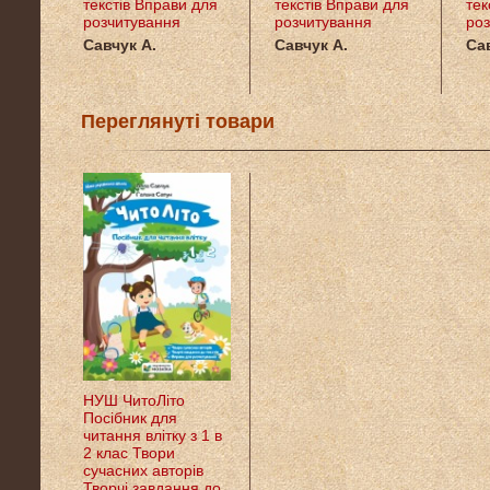
текстів Вправи для
текстів Вправи для
тек
розчитування
розчитування
роз
Савчук А.
Савчук А.
Сав
Переглянуті товари
НУШ ЧитоЛіто
Посібник для
читання влітку з 1 в
2 клас Твори
сучасних авторів
Творчі завдання до