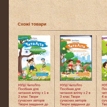
Схожі товари
НУШ ЧитоЛіто
НУШ ЧитоЛіто
НУ
Посібник для
Посібник для
Пос
читання влітку з 1 в
читання влітку з 2 в
чит
2 клас Твори
3 клас Твори
4 к
сучасних авторів
сучасних авторів
суч
Творчі завдання до
Творчі завдання до
Тво