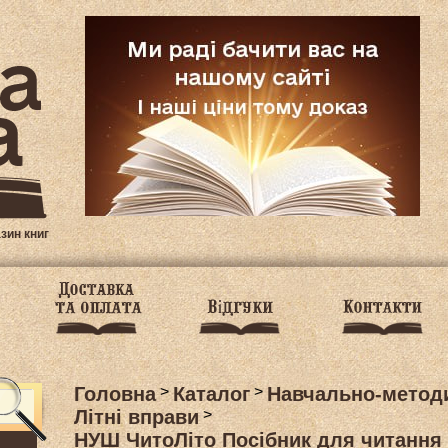
азин книг
Головна
>
Каталог
>
Навчально-методи
Літні вправи
>
НУШ ЧитоЛіто Посібник для читання в