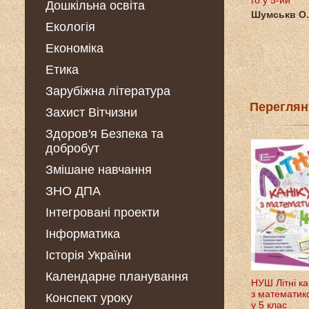
го у 5-ий
Дошкільна освіта
Шумськв О.
Екологія
Економіка
Етика
Зарубіжна література
Переглян
Захист Вітчизни
Здоров'я Безпека та
добробут
Змішане навчання
ЗНО ДПА
Інтегровані проекти
Інформатика
Історія України
Календарне планування
НУШ Літні ка
з математик
Конспект уроку
у 5 клас