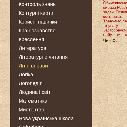
Обчислюєм
Контроль знань
вирази Розв
задачі Розв
Контурні карти
кмітливість
Тренуємо па
Корисні навички
та увагу
Країнознавство
Застосовуєм
набуті вмінн
Креслення
Чиж О.
Литература
Літературне читання
Літні вправи
Логіка
Логопедія
Людина і світ
Математика
Мистецтво
Нова українська школа