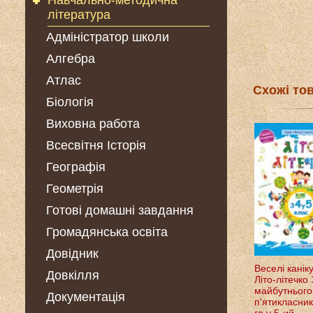
Навчально-методична
література
Адміністратор школи
Алгебра
Атлас
Схожі то
Біологія
Виховна работа
Всесвітня Історія
Географія
Геометрія
Готові домашні завдання
Громадянська освіта
Довідник
Веселі канік
Довкілля
Літо-літечко
майбутнього
Документація
п'ятикласник