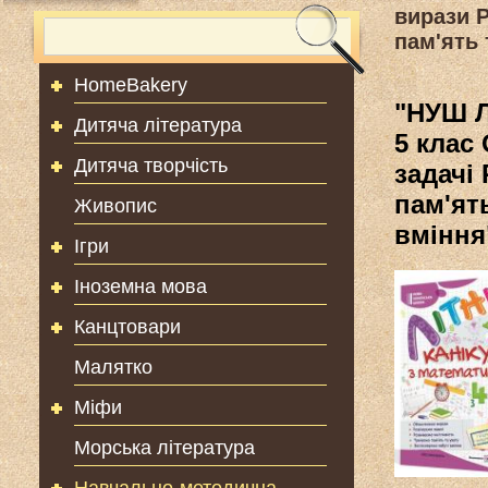
вирази 
пам'ять 
HomeBakery
"НУШ Л
Дитяча література
5 клас
Дитяча творчість
задачі
пам'ят
Живопис
вміння
Ігри
Іноземна мова
Канцтовари
Малятко
Міфи
Морська література