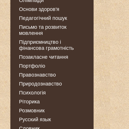
Олімпіади
Основи здоров'я
Педагогічний пошук
Письмо та розвиток
мовлення
Підприємництво і
фінансова грамотність
Позакласне читання
Портфоліо
Правознавство
Природознавство
Психологія
Ріторика
Розмовник
Русский язык
Словник