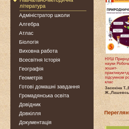
Навчально-методична
література
Адміністратор школи
Алгебра
Атлас
Біологія
Виховна работа
НУШ Природ
Всесвітня Історія
науки Робоч
зошит-
Географія
практикум+ді
Геометрія
підсумкові р
клас
Готові домашні завдання
Засекіна Т.,
Ж.,Лашевськ
Громадянська освіта
Довідник
Переглян
Довкілля
Документація