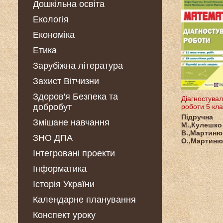
Дошкільна освіта
Екологія
Економіка
Етика
Зарубіжна література
Захист Вітчизни
Здоров'я Безпека та
Діагностувал
добробут
роботи 5 кла
Підручна
Змішане навчання
М.,Кулешко
В.,Мартиню
ЗНО ДПА
О.,Мартиню
Інтегровані проекти
Інформатика
Історія України
Календарне планування
Конспект уроку