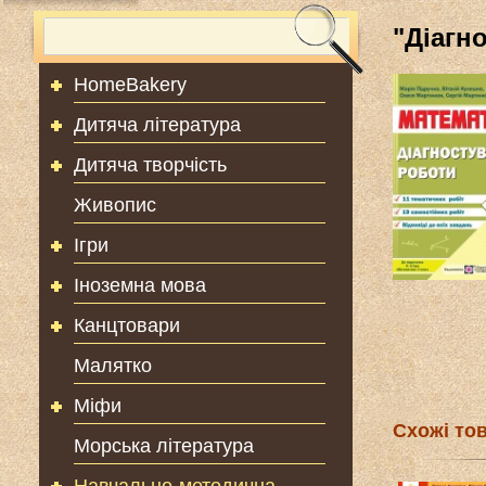
"Діагн
HomeBakery
Дитяча література
Дитяча творчість
Живопис
Ігри
Іноземна мова
Канцтовари
Малятко
Міфи
Схожі то
Морська література