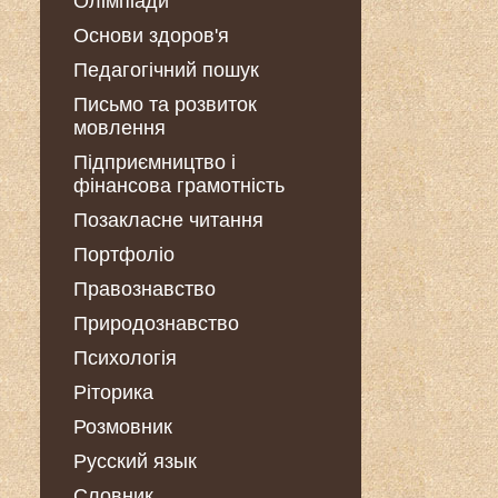
Олімпіади
Основи здоров'я
Педагогічний пошук
Письмо та розвиток
мовлення
Підприємництво і
фінансова грамотність
Позакласне читання
Портфоліо
Правознавство
Природознавство
Психологія
Ріторика
Розмовник
Русский язык
Словник