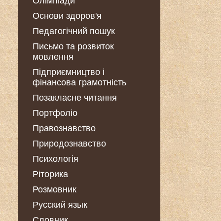
Олімпіади
Основи здоров'я
Педагогічний пошук
Письмо та розвиток
мовлення
Підприємництво і
фінансова грамотність
Позакласне читання
Портфоліо
Правознавство
Природознавство
Психологія
Ріторика
Розмовник
Русский язык
Словник