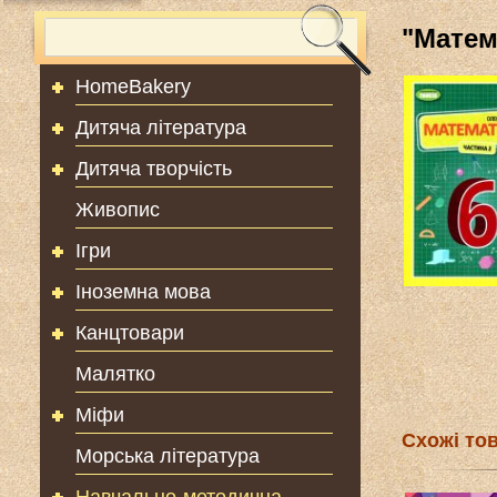
"Матем
HomeBakery
Дитяча література
Дитяча творчість
Живопис
Ігри
Іноземна мова
Канцтовари
Малятко
Міфи
Схожі то
Морська література