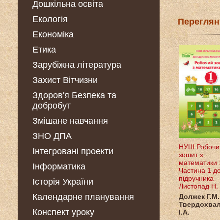
Дошкільна освіта
Екологія
Переглян
Економіка
Етика
Зарубіжна література
Захист Вітчизни
Здоров'я Безпека та
добробут
Змішане навчання
ЗНО ДПА
НУШ Робочи
Інтегровані проекти
зошит з
математики 
Інформатика
Частина 1 д
підручника
Історія України
Листопад Н.
Календарне планування
Должек Г.М.
Твердохва
Конспект уроку
І.А.