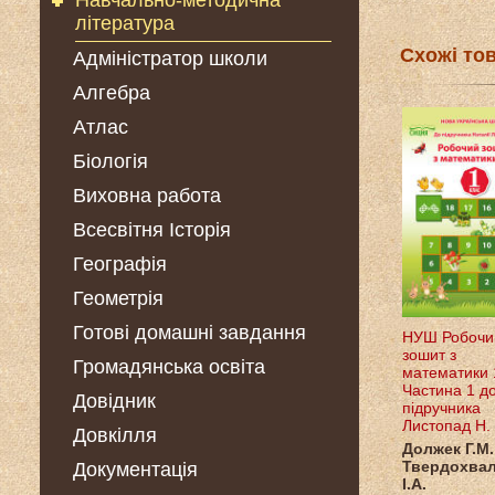
Навчально-методична
література
Схожі то
Адміністратор школи
Алгебра
Атлас
Біологія
Виховна работа
Всесвітня Історія
Географія
Геометрія
Готові домашні завдання
НУШ Робочи
зошит з
Громадянська освіта
математики 
Частина 1 д
Довідник
підручника
Листопад Н.
Довкілля
Должек Г.М.
Твердохва
Документація
І.А.