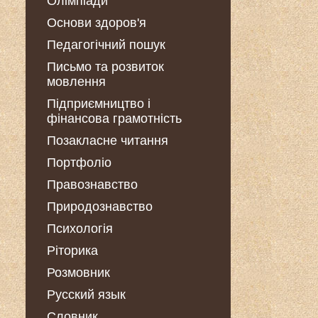
Олімпіади
Основи здоров'я
Педагогічний пошук
Письмо та розвиток
мовлення
Підприємництво і
фінансова грамотність
Позакласне читання
Портфоліо
Правознавство
Природознавство
Психологія
Ріторика
Розмовник
Русский язык
Словник