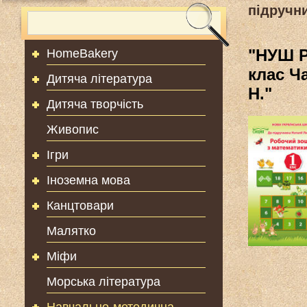
підручн
"НУШ Р
HomeBakery
клас Ч
Дитяча література
Н."
Дитяча творчість
Живопис
Ігри
Іноземна мова
Канцтовари
Малятко
Міфи
Морська література