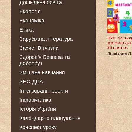
Дошкільна освіта
Екологія
Економіка
Етика
НУШ Усі види
Зарубіжна література
Математика 
Захист Вітчизни
96 наліпок
Ліннікова Л.
Здоров'я Безпека та
добробут
Змішане навчання
ЗНО ДПА
Інтегровані проекти
Інформатика
Історія України
Календарне планування
Конспект уроку