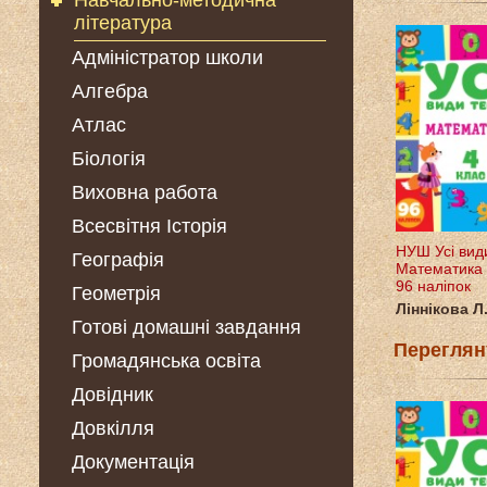
Навчально-методична
література
Адміністратор школи
Алгебра
Атлас
Біологія
Виховна работа
Всесвітня Історія
НУШ Усі види
Географія
Математика 
96 наліпок
Геометрія
Ліннікова Л.
Готові домашні завдання
Переглян
Громадянська освіта
Довідник
Довкілля
Документація