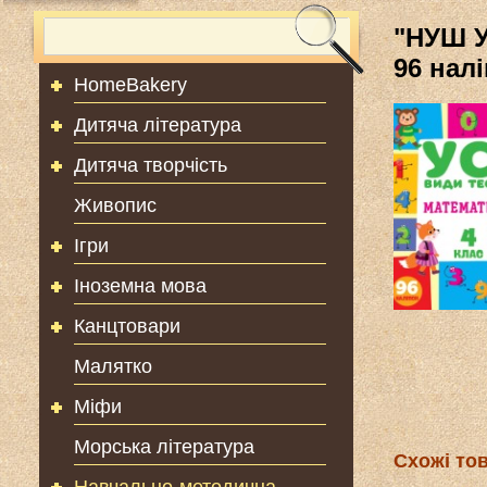
"НУШ У
96 нал
HomeBakery
Дитяча література
Дитяча творчість
Живопис
Ігри
Іноземна мова
Канцтовари
Малятко
Міфи
Морська література
Схожі то