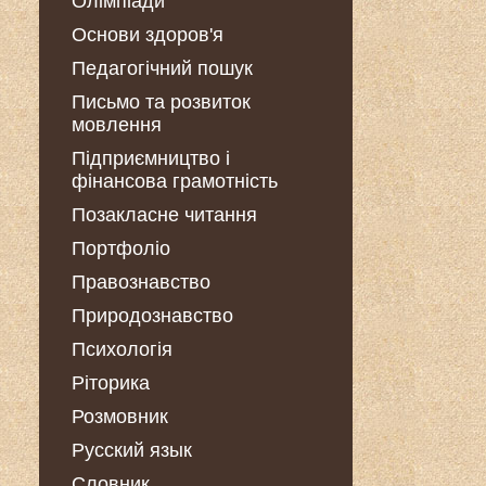
Олімпіади
Основи здоров'я
Педагогічний пошук
Письмо та розвиток
мовлення
Підприємництво і
фінансова грамотність
Позакласне читання
Портфоліо
Правознавство
Природознавство
Психологія
Ріторика
Розмовник
Русский язык
Словник