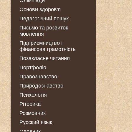
Олімпіади
Основи здоров'я
Педагогічний пошук
Письмо та розвиток
мовлення
Підприємництво і
фінансова грамотність
Позакласне читання
Портфоліо
Правознавство
Природознавство
Психологія
Ріторика
Розмовник
Русский язык
Словник