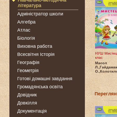
Навчально-методична
література
Адміністратор школи
Алгебра
Атлас
Біологія
Виховна работа
НУШ Мистец
Всесвітня Історія
клас
Географія
Масол
Л.,Гайдама
Геометрія
О.,Колотил
Готові домашні завдання
Громадянська освіта
Переглян
Довідник
Довкілля
Документація