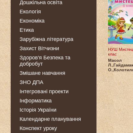
Дошкільна освіта
Екологія
Економіка
Етика
Зарубіжна література
Захист Вітчизни
НУШ Мистец
клас
Здоров'я Безпека та
Масол
добробут
Л.,Гайдама
О.,Колотил
Змішане навчання
ЗНО ДПА
Інтегровані проекти
Інформатика
Історія України
Календарне планування
Конспект уроку