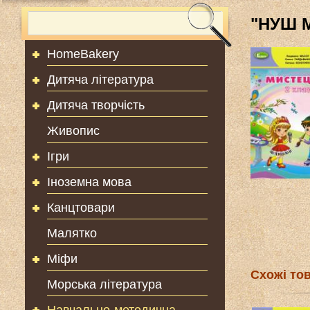
"НУШ М
HomeBakery
Дитяча література
Дитяча творчість
Живопис
Ігри
Іноземна мова
Канцтовари
Малятко
Міфи
Схожі то
Морська література