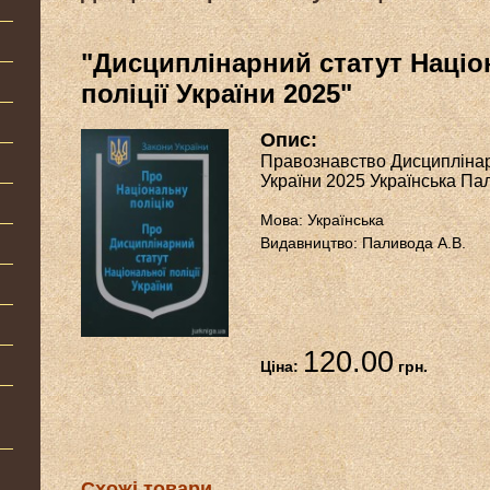
"Дисциплінарний статут Націо
поліції України 2025"
Опис:
Правознавство Дисциплінарн
України 2025 Українська Па
Мова: Українська
Видавництво: Паливода А.В.
120.00
Ціна:
грн.
Схожі товари