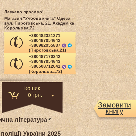
Ласкаво просимо!
Магазин "Учбова книга" Одеса,
вул. Пироговська, 21, Академіка
Корольова,72
+380482321271
+380487054642
+380982955837
(Пироговська,21)
+380487170242
+380487054643
+380508712041
(Корольова,72)
Кошик
0
0 грн.
Замовити
книгу
чна література
>
поліції України 2025