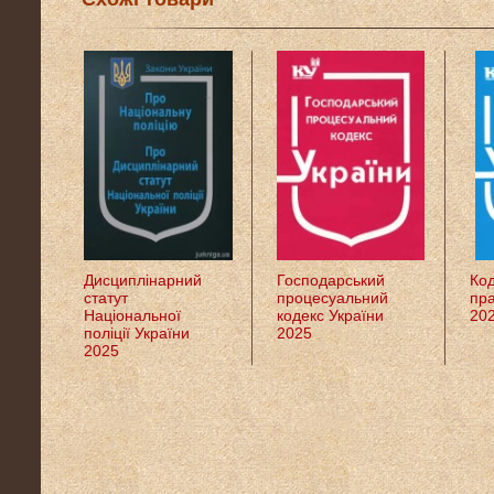
Дисциплінарний
Господарський
Код
статут
процесуальний
пра
Національної
кодекс України
20
поліції України
2025
2025