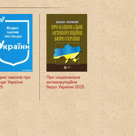
екс законів про
Про національне
Відривний
цю України
антикорупційне
календар
25
бюро України 2025
Новоюліанський
Календар З вірою
душі 2025 рік