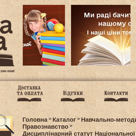
азин книг
Головна
>
Каталог
>
Навчально-методи
Правознавство
>
Дисциплінарний статут Національної 