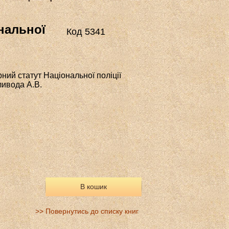
нальної
Код 5341
ий статут Національної поліції
ливода А.В.
В кошик
>> Повернутись до списку книг