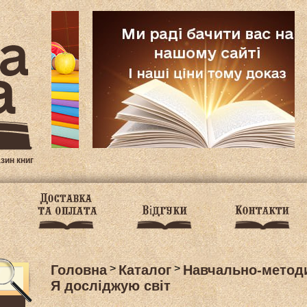
азин книг
Головна
>
Каталог
>
Навчально-методи
Я досліджую світ