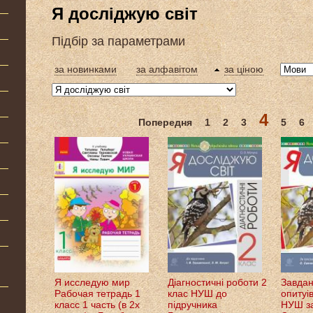
Я досліджую світ
Підбір за параметрами
за новинками
за алфавітом
за ціною
4
Попередня
1
2
3
5
6
Я исследую мир
Діагностичні роботи 2
Завдан
Рабочая тетрадь 1
клас НУШ до
опитуі
класс 1 часть (в 2х
підручника
НУШ з