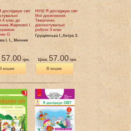
 досліджую світ
НУШ Я досліджую світ
стувальні
Мої досягнення
 4 клас до
Тематичні
ника Жаркової І.
діагностувальні
ограмою
роботи 3 клас
нко О.
Грущинська І.,Хитра З.
а І. І., Мечник
57.00
57.00
:
грн.
Ціна:
грн.
В кошик
В кошик