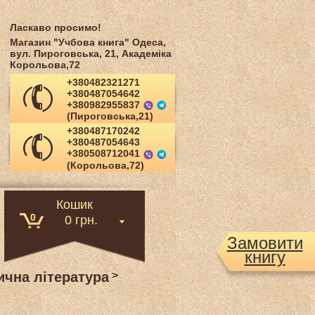
Ласкаво просимо!
Магазин "Учбова книга" Одеса,
вул. Пироговська, 21, Академіка
Корольова,72
+380482321271
+380487054642
+380982955837
(Пироговська,21)
+380487170242
+380487054643
+380508712041
(Корольова,72)
Кошик
0
0 грн.
Замовити
книгу
чна література
>