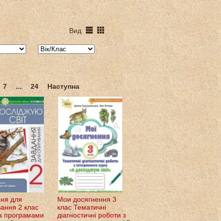
Вид
...
7
24
Наступна
ня для
Мои досягнення 3
вання 2 клас
клас Тематичні
а програмами
діагностичні роботи з