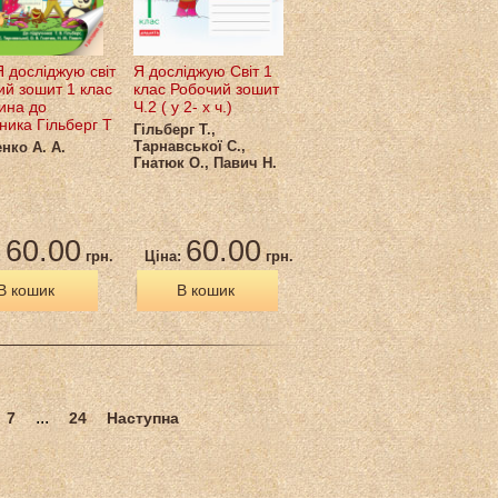
 досліджую світ
Я досліджую Світ 1
ий зошит 1 клас
клас Робочий зошит
ина до
Ч.2 ( у 2- х ч.)
ника Гільберг Т
Гільберг Т.,
Тарнавської С.,
нко А. А.
Гнатюк О., Павич Н.
60.00
60.00
:
грн.
Ціна:
грн.
В кошик
В кошик
...
7
24
Наступна