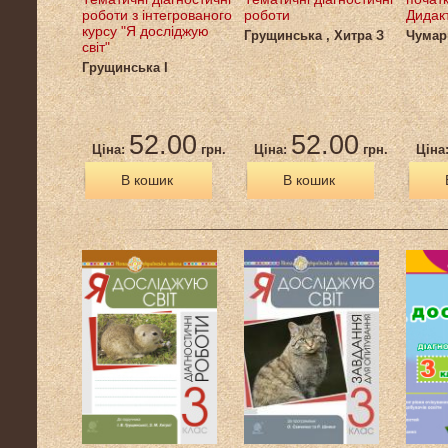
роботи з інтегрованого
роботи
Дидак
курсу "Я досліджую
Грущинська , Хитра З
Чумар
світ"
Грущинська І
52.00
52.00
Ціна:
грн.
Ціна:
грн.
Ціна
В кошик
В кошик