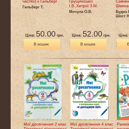
частях) к Гильберг
Грущинської
Савчен
І.В.,Хитрої З.М.
Шияна 
Гильберг Т.
Мочула О.В.
Будна Н
Шост 
50.00
52.00
Ціна:
грн.
Ціна:
грн.
Ціна
В кошик
В кошик
В
Мої досягнення 2 клас
Мої досягнення 4 клас
Ранков
Тематичні діагностичні
Тематичні діагностичні
початк