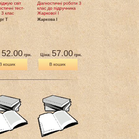
іджую світ
Діагностичні роботи 3
стичні тест-
клас до підручника
 3 клас
Жаркової І
рг Т
Жаркова І
52.00
57.00
:
грн.
Ціна:
грн.
В кошик
В кошик