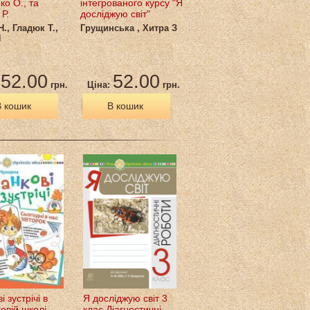
ко О., та
інтегрованого курсу "Я
Р.
досліджую світ"
., Гладюк Т.,
Грущинська , Хитра З
Н
52.00
52.00
:
грн.
Ціна:
грн.
 кошик
В кошик
і зустрічі в
Я досліджую світ 3
овій школі
клас Діагностичні