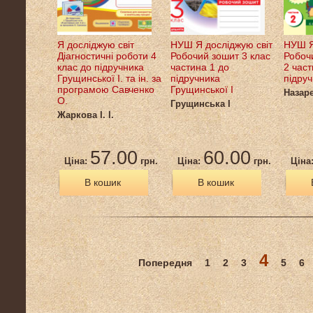
Я досліджую світ
НУШ Я досліджую світ
НУШ Я
Діагностичні роботи 4
Робочий зошит 3 клас
Робоч
клас до підручника
частина 1 до
2 част
Грущинської І. та ін. за
підручника
підруч
програмою Савченко
Грущинської І
Назаре
О.
Грущинська І
Жаркова І. І.
57.00
60.00
Ціна:
грн.
Ціна:
грн.
Ціна
В кошик
В кошик
4
Попередня
1
2
3
5
6