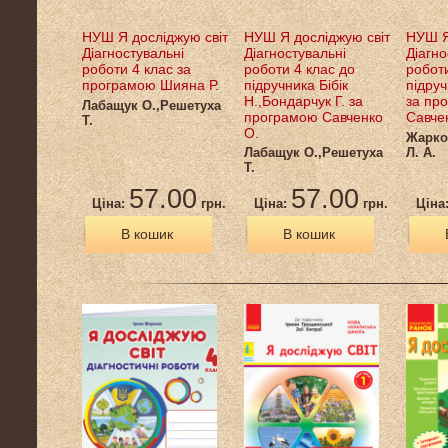
НУШ Я досліджую світ
НУШ Я досліджую світ
НУШ Я
Діагностувальні
Діагностувальні
Діагно
роботи 4 клас за
роботи 4 клас до
роботи
програмою Шияна Р.
підручника Бібік
підруч
Н.,Бондарчук Г. за
за пр
Лабащук О.,Решетуха
програмою Савченко
Савче
Т.
О.
Жарков
Лабащук О.,Решетуха
Л. А.
Т.
57.00
57.00
Ціна:
грн.
Ціна:
грн.
Ціна
В кошик
В кошик