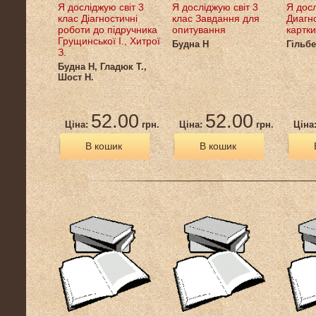
Я досліджую світ 3
Я досліджую світ 3
Я досл
клас Діагностичні
клас Завдання для
Диагно
роботи до підручника
опитування
картки
Грущинської І., Хитрої
Будна Н
Гільбе
З.
Будна Н, Гладюк Т.,
Шост Н.
52.00
52.00
Ціна:
грн.
Ціна:
грн.
Ціна
В кошик
В кошик