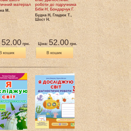
тичний матеріал
роботи до підручника
Бібік Н, Бондарчук Г.
на М.
Будна Н, Гладюк Т.,
Шост Н.
52.00
52.00
:
грн.
Ціна:
грн.
В кошик
В кошик